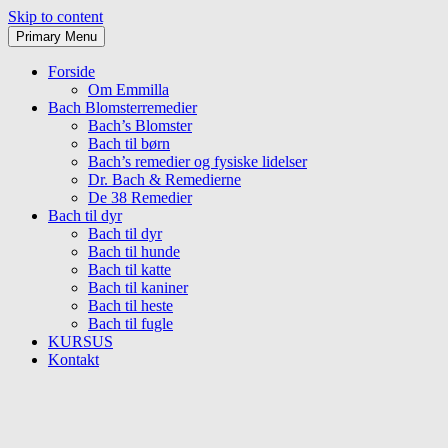
Skip to content
Primary Menu
Tibirke Terapi
Forside
Om Emmilla
Bach Blomsterremedier
Bach’s Blomster
Bach til børn
Bach’s remedier og fysiske lidelser
Dr. Bach & Remedierne
De 38 Remedier
Bach til dyr
Bach til dyr
Bach til hunde
Bach til katte
Bach til kaniner
Bach til heste
Bach til fugle
KURSUS
Kontakt